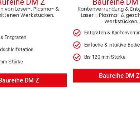
aureihe DM Z
Baureihe DM
n von Laser-, Plasma- &
Kantenverrundung & Ent
ittenen Werkstücken.
Laser-, Plasma- & gesc
Werkstücken.
Entgraten & Kantenverru
es Entgraten
Einfache & intuitive Bedi
dschleifstation
Bis 120 mm Stärke
 mm Stärke
Baureihe DM 
Baureihe DM Z