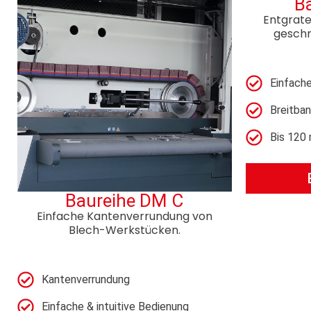
B
Entgrate
geschn
Einfach
Breitban
Bis 120
Baureihe DM C
Einfache Kantenverrundung von
Blech-Werkstücken.
Kantenverrundung
Einfache & intuitive Bedienung