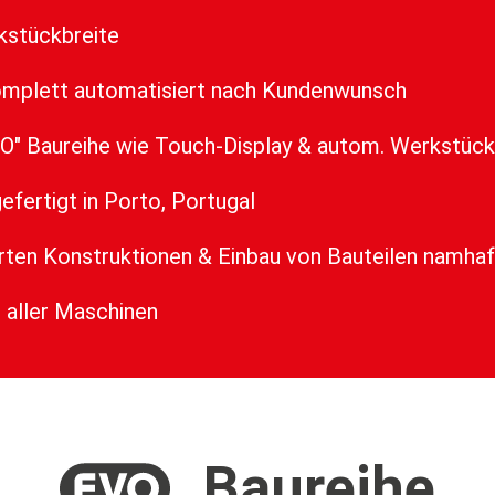
kstückbreite
omplett automatisiert nach Kundenwunsch
VO" Baureihe wie Touch-Display & autom. Werkstüc
fertigt in Porto, Portugal
ten Konstruktionen & Einbau von Bauteilen namhaf
 aller Maschinen
Baureihe