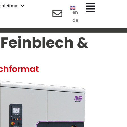
hleifma.
en
de
 Feinblech &
echformat