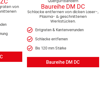
 ZC
Baureihe DM DC
graten von
hnittenen
Schlacke entfernen von dicken Laser-,
Plasma- & geschnittenen
Werkstücken.
nden
Entgraten & Kantenverrunden
enung
Schlacke entfernen
Bis 120 mm Stärke
ZC
Baureihe DM DC