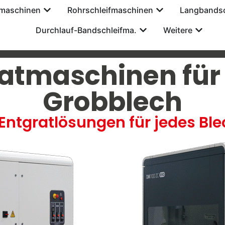
tmaschinen
Rohrschleifmaschinen
Langbandsc
Durchlauf-Bandschleifma.
Weitere
atmaschinen für
Grobblech
 Entgratlösungen für jedes Bl