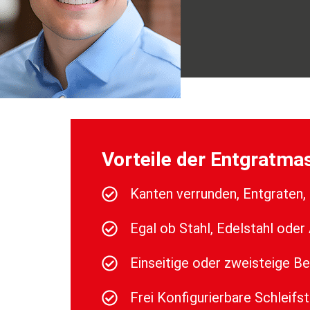
Vorteile der Entgratma
Kanten verrunden, Entgraten,
Egal ob Stahl, Edelstahl oder
Einseitige oder zweisteige B
Frei Konfigurierbare Schleifs