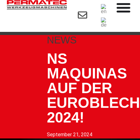
NEWS
NS
MAQUINAS
AUF DER
EUROBLECH
2024!
September 21, 2024