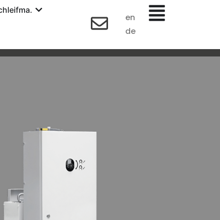
hleifma.
en
de