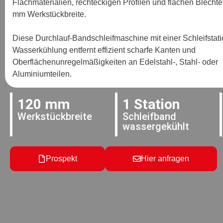
Flachmaterialien, rechteckigen Profilen und flachen Blechtei
mm
Werkstückbreite.
Diese
Durchlauf-Bandschleifmaschine
mit einer Schleifstat
Wasserkühlung entfernt effizient scharfe Kanten und
Oberflächenunregelmäßigkeiten an Edelstahl-, Stahl- oder
Aluminiumteilen.
120 mm
1 Station
Werkstückbreite
Schleifband
wassergekühlt
Prospekt
Hier anfragen