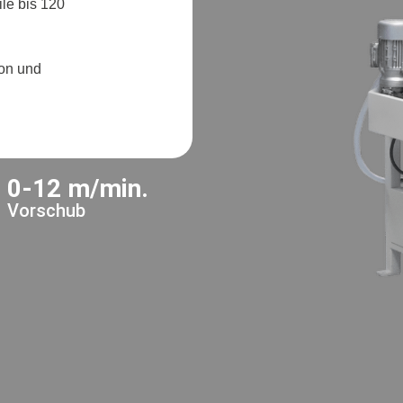
le bis
120
ion und
0-12 m/min.
Vorschub