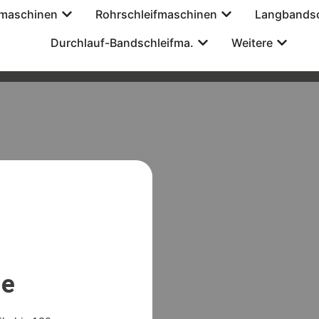
tmaschinen
Rohrschleifmaschinen
Langbandsc
Durchlauf-Bandschleifma.
Weitere
le