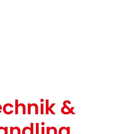
echnik &
andling